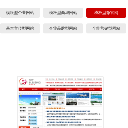
模板型企业网站
模板型商城网站
模板型微官网
基本宣传型网站
企业品牌型网站
全能营销型网站