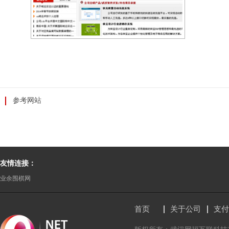
参考网站
友情连接：
业余围棋网
首页
关于公司
支付